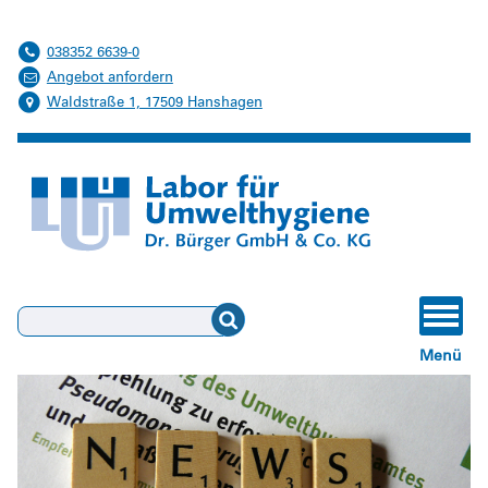
038352 6639-0
Angebot anfordern
Waldstraße 1, 17509 Hanshagen
Suchen
Menü