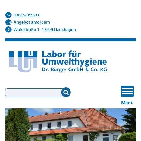
038352 6639-0
Angebot anfordern
Waldstraße 1, 17509 Hanshagen
Suchen
Menü