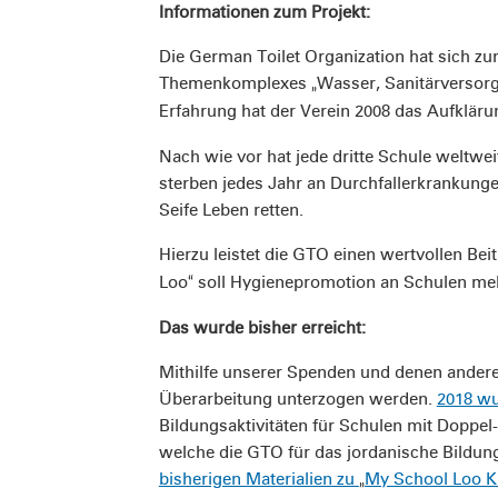
Informationen zum Projekt:
Die German Toilet Organization hat sich z
Themenkomplexes
Wasser, Sanitärversor
„
Erfahrung hat der Verein 2008 das Aufklär
Nach wie vor hat jede dritte Schule weltwe
sterben jedes Jahr an Durchfallerkrankung
Seife Leben retten.
Hierzu leistet die GTO einen wertvollen Be
Loo
soll Hygienepromotion an Schulen meh
“
Das wurde bisher erreicht:
Mithilfe unserer Spenden und denen andere
Überarbeitung unterzogen werden.
2018 wu
Bildungsaktivitäten für Schulen mit Doppel
welche die GTO für das jordanische Bildung
bisherigen Materialien zu
My School Loo K
„