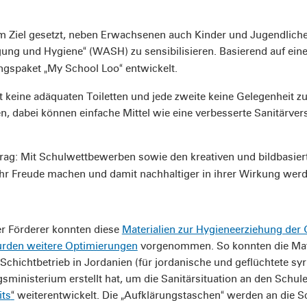
um Ziel gesetzt, neben Erwachsenen auch Kinder und Jugendliche
gung und Hygiene
(WASH) zu sensibilisieren. Basierend auf ei
“
ungspaket
My School Loo
entwickelt.
„
“
it keine adäquaten Toiletten und jede zweite keine Gelegenhei
en, dabei können einfache Mittel wie eine verbesserte Sanitär
itrag: Mit Schulwettbewerben sowie den kreativen und bildbasie
r Freude machen und damit nachhaltiger in ihrer Wirkung werd
r Förderer konnten diese
Materialien zur Hygieneerziehung der
rden weitere Optimierungen
vorgenommen. So konnten die Mate
-Schichtbetrieb in Jordanien (für jordanische und geflüchtete 
sministerium erstellt hat, um die Sanitärsituation an den Schul
its
weiterentwickelt. Die
Aufklärungstaschen
werden an die Sc
“
„
“