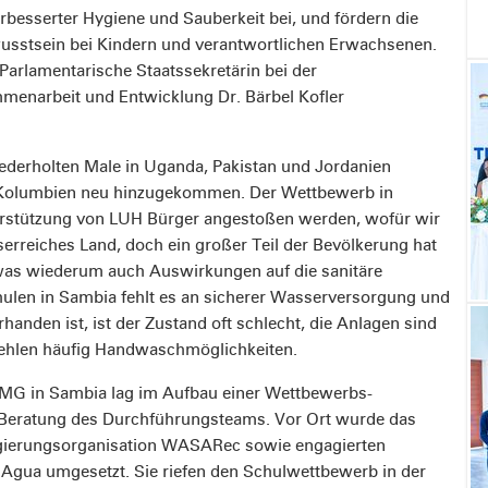
besserter Hygiene und Sauberkeit bei, und fördern die
usstsein bei Kindern und verantwortlichen Erwachsenen.
Parlamentarische Staatssekretärin bei der
mmenarbeit und Entwicklung Dr. Bärbel Kofler
derholten Male in Uganda, Pakistan und Jordanien
d Kolumbien neu hinzugekommen. Der Wettbewerb in
rstützung von LUH Bürger angestoßen werden, wofür wir
serreiches Land, doch ein großer Teil der Bevölkerung hat
as wiederum auch Auswirkungen auf die sanitäre
hulen in Sambia fehlt es an sicherer Wasserversorgung und
handen ist, ist der Zustand oft schlecht, die Anlagen sind
fehlen häufig Handwaschmöglichkeiten.
TMG in Sambia lag im Aufbau einer Wettbewerbs-
 Beratung des Durchführungsteams. Vor Ort wurde das
gierungsorganisation WASARec sowie engagierten
Agua umgesetzt. Sie riefen den Schulwettbewerb in der