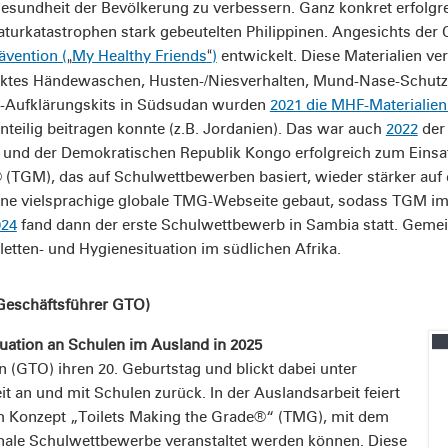
esundheit der Bevölkerung zu verbessern. Ganz konkret erfolg
turkatastrophen stark gebeutelten Philippinen. Angesichts de
ävention (
My Healthy Friends
)
entwickelt. Diese Materialien ver
„
“
ktes Händewaschen, Husten-/Niesverhalten, Mund-Nase-Schutz) 
19-Aufklärungskits in Südsudan wurden
2021 die MHF-Materialien
teilig beitragen konnte (z.B. Jordanien). Das war auch
2022
der 
nd der Demokratischen Republik Kongo erfolgreich zum Einsatz.
 (TGM), das auf Schulwettbewerben basiert, wieder stärker auf 
ne vielsprachige globale TMG-Webseite gebaut, sodass TGM im 5
024
fand dann der erste Schulwettbewerb in Sambia statt. Gemei
etten- und Hygienesituation im südlichen Afrika.
(Geschäftsführer GTO)
tuation an Schulen im Ausland in 2025
on (GTO) ihren 20. Geburtstag und blickt dabei unter
it an und mit Schulen zurück. In der Auslandsarbeit feiert
rem Konzept „Toilets Making the Grade®“ (TMG), mit dem
onale Schulwettbewerbe veranstaltet werden können. Diese