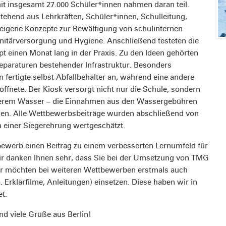
it insgesamt 27.000 Schüler*innen nahmen daran teil.
hend aus Lehrkräften, Schüler*innen, Schulleitung,
 eigene Konzepte zur Bewältigung von schulinternen
itärversorgung und Hygiene. Anschließend testeten die
t einen Monat lang in der Praxis. Zu den Ideen gehörten
paraturen bestehender Infrastruktur. Besonders
rn fertigte selbst Abfallbehälter an, während eine andere
ffnete. Der Kiosk versorgt nicht nur die Schule, sondern
erem Wasser – die Einnahmen aus den Wassergebühren
hen. Alle Wettbewerbsbeiträge wurden abschließend von
in einer Siegerehrung wertgeschätzt.
bewerb einen Beitrag zu einem verbesserten Lernumfeld für
ir danken Ihnen sehr, dass Sie bei der Umsetzung von TMG
hr möchten bei weiteren Wettbewerben erstmals auch
 Erklärfilme, Anleitungen) einsetzen. Diese haben wir in
et.
nd viele Grüße aus Berlin!