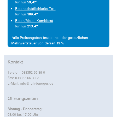
für nur
59,-€*
Betonschädlichkeits Test
für nur
189,-€*
Beton/Metall
Kombitest
für nur
213,-€*
*alle Preisangaben brutto incl. der gesetzlichen
Mehrwertsteuer von derzeit 19 %
Kontakt
Telefon:
038352 66 39 0
Fax: 038352 66 39 29
E-Mail:
info@luh-buerger.de
Öffnungszeiten
Montag - Donnerstag:
08:00 bis 17:00 Uhr