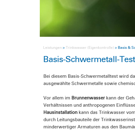
Leistungen
Trinkwasser (Eigenkontrolle)
Basis & S
Basis-Schwermetall-Tes
Bei diesem Basis-Schwermetalltest wird d
ausgewählte Schwermetalle sowie chemisc
Vor allem im
Brunnenwasser
kann der Geha
Verhältnissen und anthropogenen Einflüssen
Hausinstallation
kann das Trinkwasser vom 
durch Leitungsbauteile der Trinkwasserins
minderwertiger Armaturen aus den Baumärkt