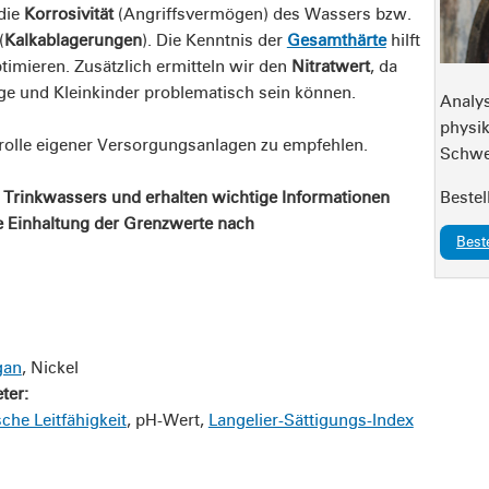
 die
Korrosivität
(Angriffsvermögen) des Wassers bzw.
(
Kalkablagerungen
). Die Kenntnis der
Gesamthärte
hilft
timieren. Zusätzlich ermitteln wir den
Nitratwert
, da
ge und Kleinkinder problematisch sein können.
Analy
physik
trolle eigener Versorgungsanlagen zu empfehlen.
Schwe
s Trinkwassers und erhalten wichtige Informationen
Bestel
e Einhaltung der Grenzwerte nach
Best
gan
, Nickel
ter:
sche Leitfähigkeit
, pH-Wert,
Langelier-Sättigungs-Index