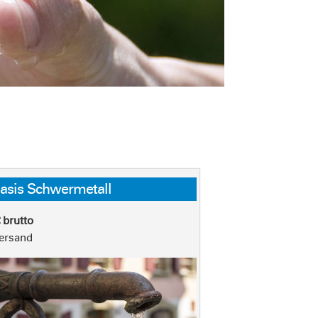
asis Schwermetall
€ brutto
Versand