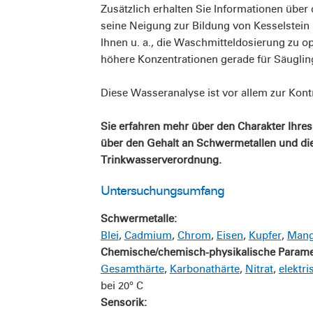
Zusätzlich erhalten Sie Informationen über
seine Neigung zur Bildung von Kesselstein 
Ihnen u. a., die Waschmitteldosierung zu op
höhere Konzentrationen gerade für Säuglin
Diese Wasseranalyse ist vor allem zur Kon
Sie erfahren mehr über den Charakter Ihre
über den Gehalt an Schwermetallen und di
Trinkwasserverordnung.
Untersuchungsumfang
Schwermetalle:
Blei
,
Cadmium
,
Chrom
,
Eisen
,
Kupfer
,
Man
Chemische/chemisch-physikalische Parame
Gesamthärte
,
Karbonathärte
,
Nitrat
,
elektri
bei 20° C
Sensorik: