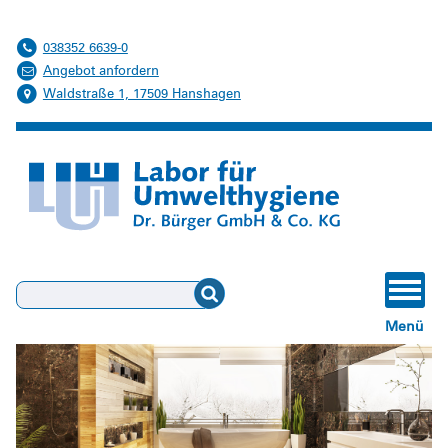
Schwimmbadwasser
038352 6639-0
Verdunstungskühlanlagen, Nassabscheider, Kühltürme
Angebot anfordern
Waldstraße 1, 17509 Hanshagen
Suchen
Menü