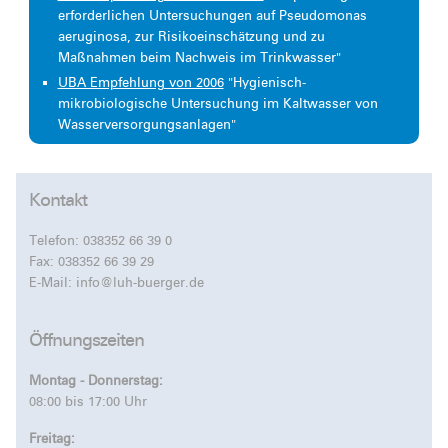
erforderlichen Untersuchungen auf Pseudomonas
aeruginosa, zur Risikoeinschätzung und zu
Maßnahmen beim Nachweis im Trinkwasser"
UBA Empfehlung von 2006
"Hygienisch-
mikrobiologische Untersuchung im Kaltwasser von
Wasserversorgungsanlagen"
Kontakt
Telefon:
038352 66 39 0
Fax: 038352 66 39 29
E-Mail:
info@luh-buerger.de
Öffnungszeiten
Montag - Donnerstag:
08:00 bis 17:00 Uhr
Freitag: