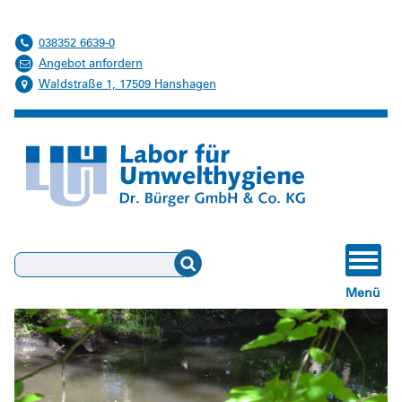
Schwimmbadwasser
038352 6639-0
Verdunstungskühlanlagen, Nassabscheider, Kühltürme
Angebot anfordern
Waldstraße 1, 17509 Hanshagen
Suchen
Menü