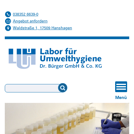
038352 6639-0
Angebot anfordern
Waldstraße 1, 17509 Hanshagen
Suchen
Menü