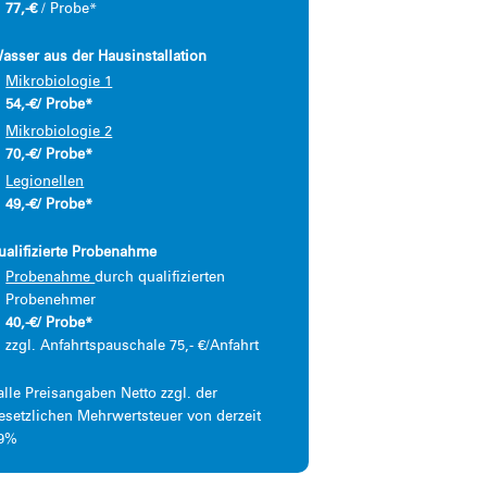
77,-€
/ Probe*
asser aus der Hausinstallation
Mikrobiologie 1
54,-€/ Probe*
Mikrobiologie 2
70,-€/ Probe*
Legionellen
49,-€/ Probe*
ualifizierte Probenahme
Probenahme
durch qualifizierten
Probenehmer
40,-€/ Probe*
zzgl. Anfahrtspauschale 75,- €/Anfahrt
alle Preisangaben Netto zzgl. der
esetzlichen Mehrwertsteuer von derzeit
9%