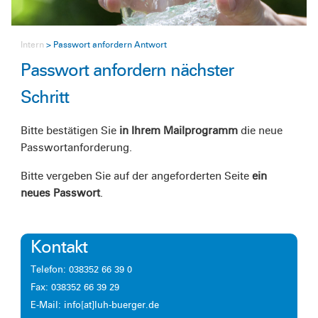
Intern
Passwort anfordern Antwort
Passwort anfordern nächster
Schritt
Bitte bestätigen Sie
in Ihrem Mailprogramm
die neue
Passwortanforderung.
Bitte vergeben Sie auf der angeforderten Seite
ein
neues Passwort
.
Kontakt
Telefon: 038352 66 39 0
Fax: 038352 66 39 29
E-Mail: info[at]luh-buerger.de