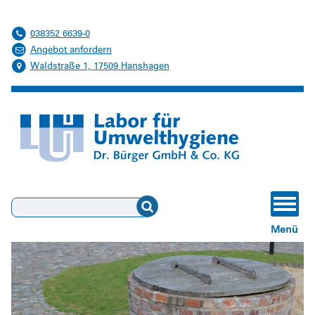
Schwimmbadwasser
038352 6639-0
Verdunstungskühlanlagen, Nassabscheider, Kühltürme
Angebot anfordern
Waldstraße 1, 17509 Hanshagen
Suchen
Menü